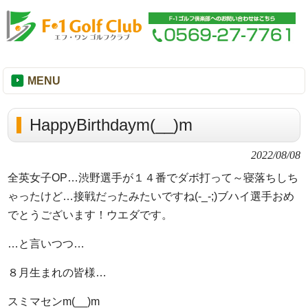
MENU
HappyBirthdaym(__)m
2022/08/08
全英女子OP…渋野選手が１４番でダボ打って～寝落ちしち
ゃったけど…接戦だったみたいですね(-_-;)ブハイ選手おめ
でとうございます！ウエダです。
…と言いつつ…
８月生まれの皆様…
スミマセンm(__)m