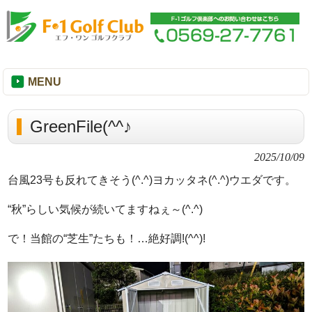
MENU
GreenFile(^^♪
2025/10/09
台風23号も反れてきそう(^.^)ヨカッタネ(^.^)ウエダです。
“秋”らしい気候が続いてますねぇ～(^.^)
で！当館の“芝生”たちも！…絶好調!(^^)!