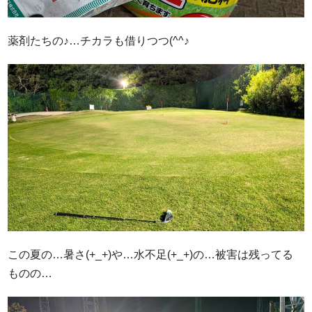
薬剤たちの♪…チカラも借りつつ(^^♪
この夏の…暑さ(+_+)や…水不足(+_+)の…被害は残ってる
ものの…