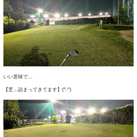
いい意味で…
【芝…詰まってきてます】(^.^)