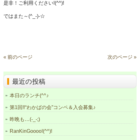
是非！ご利用ください!(^^)!
ではまた～(^_-)-☆
« 前のページ
次のページ »
最近の投稿
本日のランチ(^^♪
第1回‼“わかばの会”コンペ＆入会募集♪
昨晩も…(-_-;)
RanKinGoooo!(^^)!