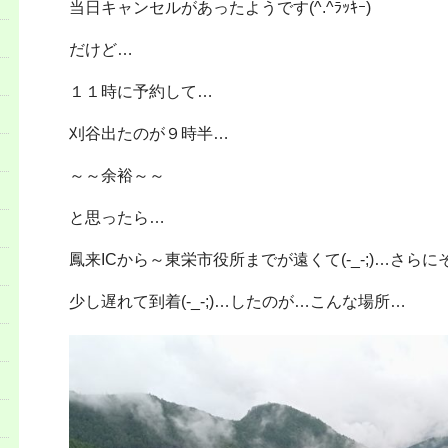
当日キャンセルがあったようです(^.^ﾗｯｷｰ)
だけど…
１１時に予約して…
刈谷出たのが９時半…
～～余裕～～
と思ったら…
鳳来ICから～東栄市役所までが遠くて(-_-;)…さらにそ
少し遅れて到着(-_-;)…したのが…こんな場所…