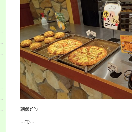
朝飯(^^♪
…で…