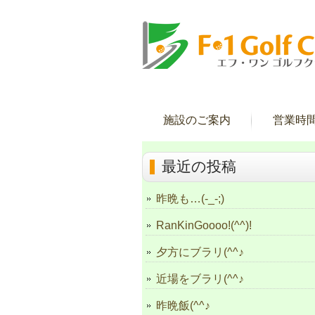
施設のご案内
営業時
最近の投稿
昨晩も…(-_-;)
RanKinGoooo!(^^)!
夕方にブラリ(^^♪
近場をブラリ(^^♪
昨晩飯(^^♪