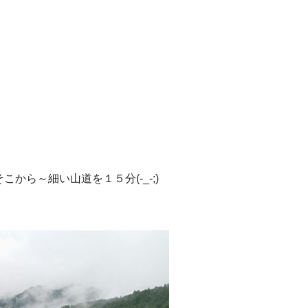
こから～細い山道を１５分(-_-;)