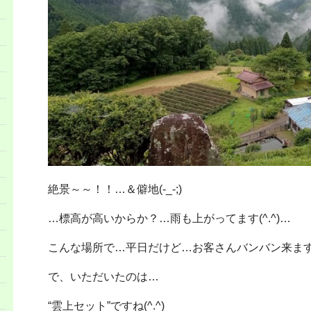
絶景～～！！…＆僻地(-_-;)
…標高が高いからか？…雨も上がってます(^.^)…
こんな場所で…平日だけど…お客さんバンバン来ます(^
で、いただいたのは…
“雲上セット”ですね(^.^)