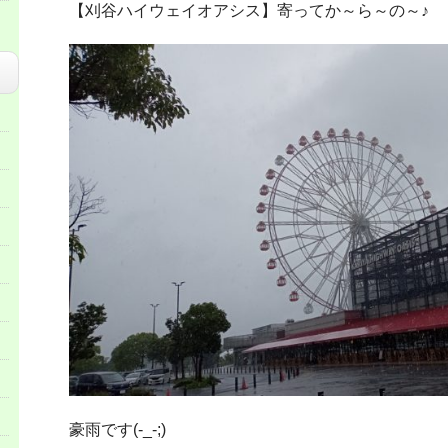
【刈谷ハイウェイオアシス】寄ってか～ら～の～♪
豪雨です(-_-;)