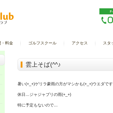
間・料金
ゴルフスクール
アクセス
スタ
雲上そば(^^♪
暑い(+_+)ゲリラ豪雨の方がマシかも(+_+)ウエダで
休日…ジャジャブリの雨(+_+)
特に予定もないので…