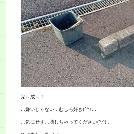
完～成～！！
…嫌いじゃない…むしろ好き(^^♪…
…気にせず…壊しちゃってください(^.^)…