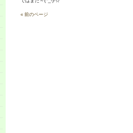
ではまた～(^_-)-☆
« 前のページ