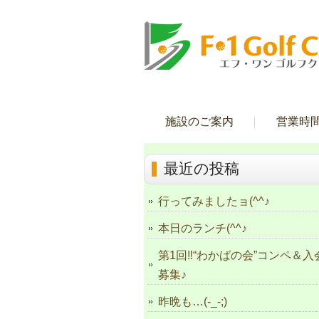
施設のご案内
営業時
最近の投稿
行ってみましたョ(^^♪
本日のランチ(^^♪
第1回‼“わかばの会”コンペ＆入
募集♪
昨晩も…(-_-;)