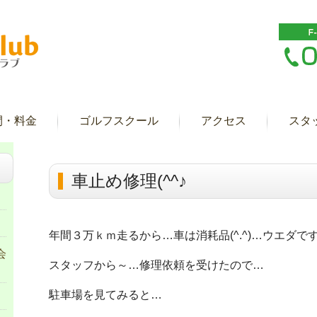
間・料金
ゴルフスクール
アクセス
スタ
車止め修理(^^♪
年間３万ｋｍ走るから…車は消耗品(^.^)…ウエダで
会
スタッフから～…修理依頼を受けたので…
駐車場を見てみると…