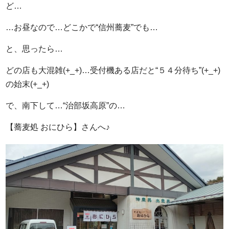
ど…
…お昼なので…どこかで“信州蕎麦”でも…
と、思ったら…
どの店も大混雑(+_+)…受付機ある店だと“５４分待ち”(+_+)
の始末(+_+)
で、南下して…“治部坂高原”の…
【蕎麦処 おにひら】さんへ♪