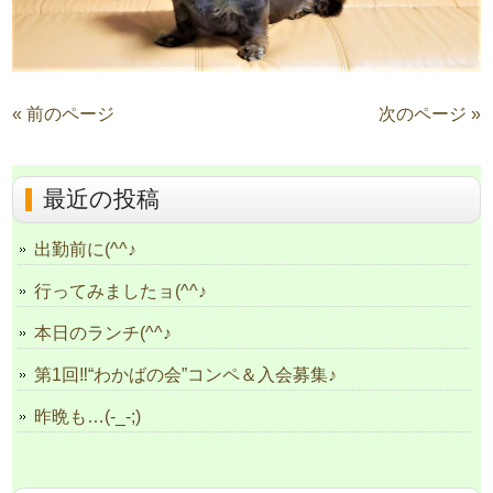
« 前のページ
次のページ »
最近の投稿
出勤前に(^^♪
行ってみましたョ(^^♪
本日のランチ(^^♪
第1回‼“わかばの会”コンペ＆入会募集♪
昨晩も…(-_-;)