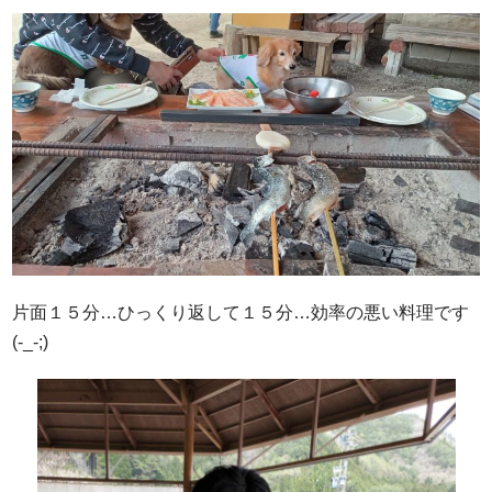
片面１５分…ひっくり返して１５分…効率の悪い料理です
(-_-;)