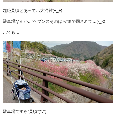
超絶見頃とあって…大混雑(+_+)
駐車場なんか…“ヘブンスそのはら”まで回されて…(-_-;)
…でも…
駐車場ですら“見頃”(^.^)