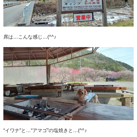
席は…こんな感じ…(^^♪
“イワナ”と…“アマゴ”の塩焼きと…(^^♪