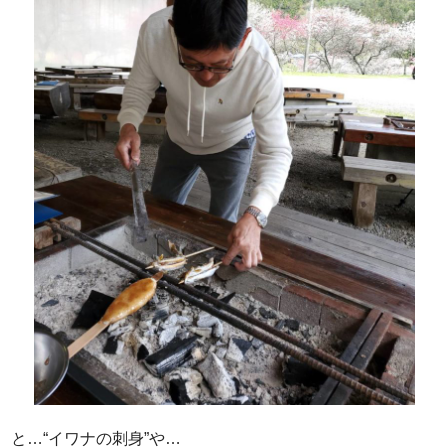
と…“イワナの刺身”や…