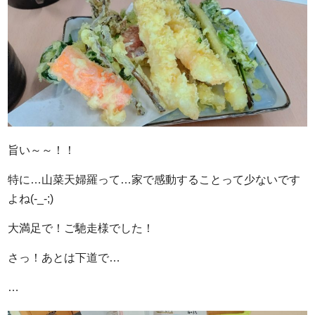
旨い～～！！
特に…山菜天婦羅って…家で感動することって少ないです
よね(-_-;)
大満足で！ご馳走様でした！
さっ！あとは下道で…
…