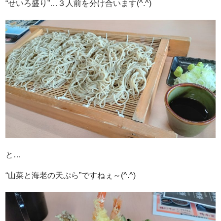
“せいろ盛り”…３人前を分け合います(^.^)
と…
“山菜と海老の天ぷら”ですねぇ～(^.^)