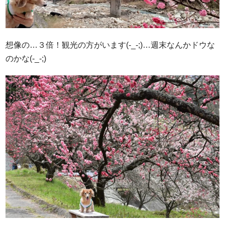
想像の…３倍！観光の方がいます(-_-;)…週末なんかドウな
のかな(-_-;)