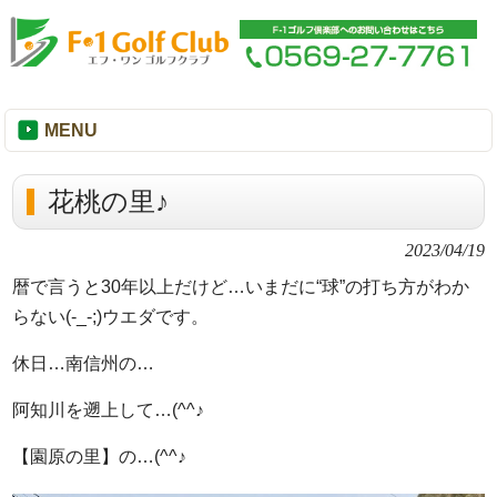
MENU
花桃の里♪
2023/04/19
暦で言うと30年以上だけど…いまだに“球”の打ち方がわか
らない(-_-;)ウエダです。
休日…南信州の…
阿知川を遡上して…(^^♪
【園原の里】の…(^^♪