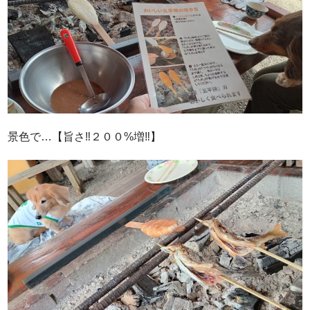
景色で…【旨さ‼２００%増‼】