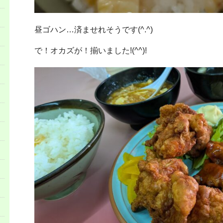
昼ゴハン…済ませれそうです(^.^)
で！オカズが！揃いました!(^^)!