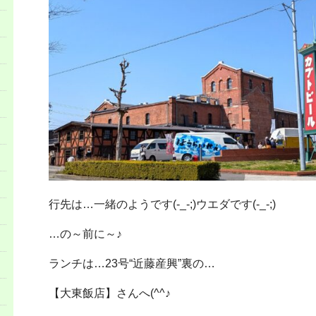
行先は…一緒のようです(-_-;)ウエダです(-_-;)
…の～前に～♪
ランチは…23号“近藤産興”裏の…
【大東飯店】さんへ(^^♪