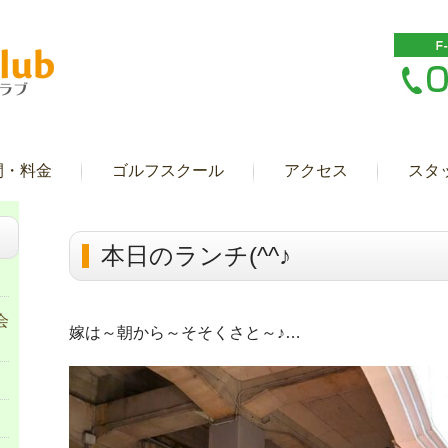
間・料金
ゴルフスクール
アクセス
スタ
本日のランチ(^^♪
会
嫁は～朝から～そそくさと～♪…