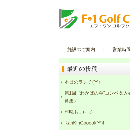
施設のご案内
営業時
最近の投稿
本日のランチ(^^♪
第1回‼“わかばの会”コンペ＆入
募集♪
昨晩も…(-_-;)
RanKinGoooo!(^^)!