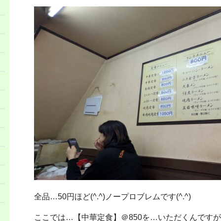
全品…50円ほど(^.^)ノープロブレムです(^.^)
ここでは…【中華定食】＠850を…いただくんです