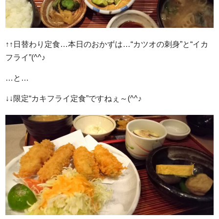
↑↑日替わり定食…本日のおかずは…“カツオの刺身”と“イカ
フライ”(^^♪
…と…
↓↓限定“カキフライ定食”ですねぇ～(^^♪