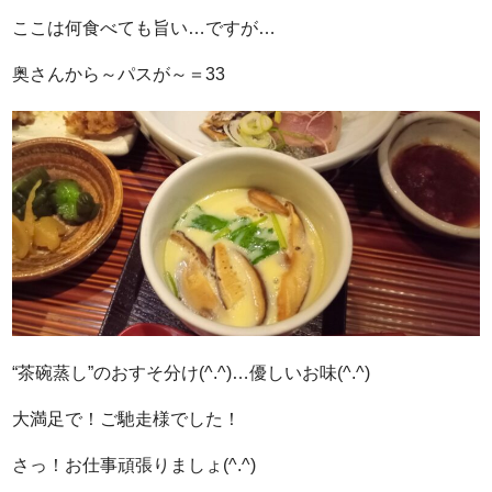
ここは何食べても旨い…ですが…
奥さんから～パスが～＝33
“茶碗蒸し”のおすそ分け(^.^)…優しいお味(^.^)
大満足で！ご馳走様でした！
さっ！お仕事頑張りましょ(^.^)