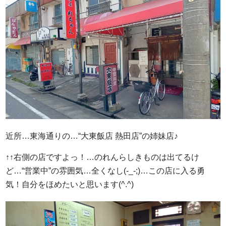
近所…東海通りの…“大東飯店 熱田店”の姉妹店♪
↑↑右側の店ですよっ！…のれんらしきものは出てるけ
ど…“営業中”の雰囲気…全くなし(-_-;)…この店に入る勇
気！自分をほめたいと思います(^.^)