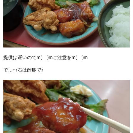
提供は遅いのでm(__)mご注意をm(__)m
で…↑↑右は酢豚で♪