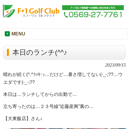
MENU
本日のランチ(^^♪
2023/09/15
晴れが続く(^.^ﾗｯｷｰ♪…だけど…暑さ増してない(-_-;??…ウ
エダです(-_-;??
本日は…ランチしてからの出勤で…
立ち寄ったのは…２３号線“近藤産興”裏の…
【大東飯店】さん♪