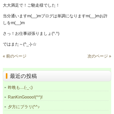
大大満足で！ご馳走様でした！
当分通いますm(__)mブログは単調になりますm(__)mお許
しをm(__)m
さっ！お仕事頑張りましょ(^.^)
ではまた～(^_-)-☆
« 前のページ
次のページ »
最近の投稿
昨晩も…(-_-;)
RanKinGoooo!(^^)!
夕方にブラリ(^^♪