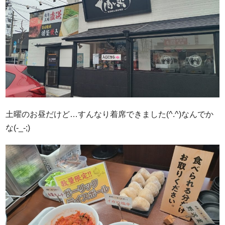
土曜のお昼だけど…すんなり着席できました(^.^)なんでか
な(-_-;)