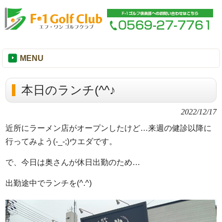
MENU
本日のランチ(^^♪
2022/12/17
近所にラーメン店がオープンしたけど…来週の健診以降に
行ってみよう(-_-;)ウエダです。
で、今日は奥さんが休日出勤のため…
出勤途中でランチを(^.^)