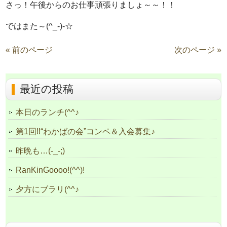
さっ！午後からのお仕事頑張りましょ～～！！
ではまた～(^_-)-☆
« 前のページ
次のページ »
最近の投稿
本日のランチ(^^♪
第1回‼“わかばの会”コンペ＆入会募集♪
昨晩も…(-_-;)
RanKinGoooo!(^^)!
夕方にブラリ(^^♪