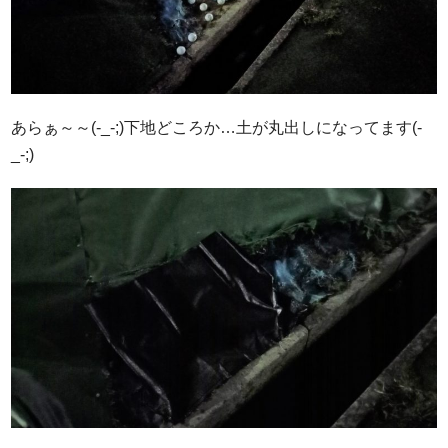
あらぁ～～(-_-;)下地どころか…土が丸出しになってます(-
_-;)