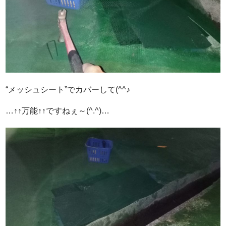
“メッシュシート”でカバーして(^^♪
…↑↑万能↑↑ですねぇ～(^.^)…