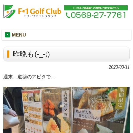
MENU
昨晩も(-_-;)
2023/03/11
週末…道徳のアピタで…