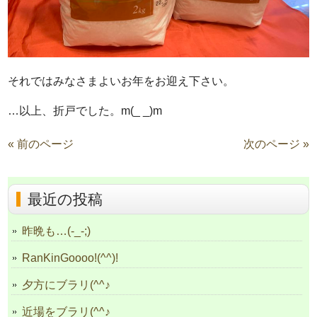
それではみなさまよいお年をお迎え下さい。
…以上、折戸でした。m(_ _)m
« 前のページ
次のページ »
最近の投稿
昨晩も…(-_-;)
RanKinGoooo!(^^)!
夕方にブラリ(^^♪
近場をブラリ(^^♪