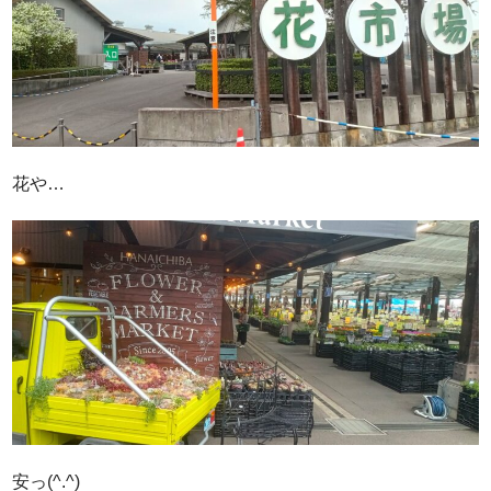
花や…
安っ(^.^)