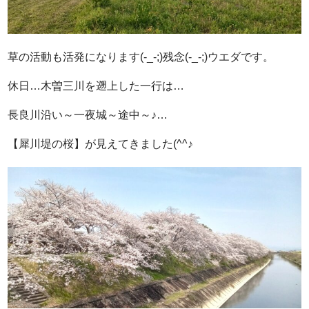
草の活動も活発になります(-_-;)残念(-_-;)ウエダです。
休日…木曽三川を遡上した一行は…
長良川沿い～一夜城～途中～♪…
【犀川堤の桜】が見えてきました(^^♪