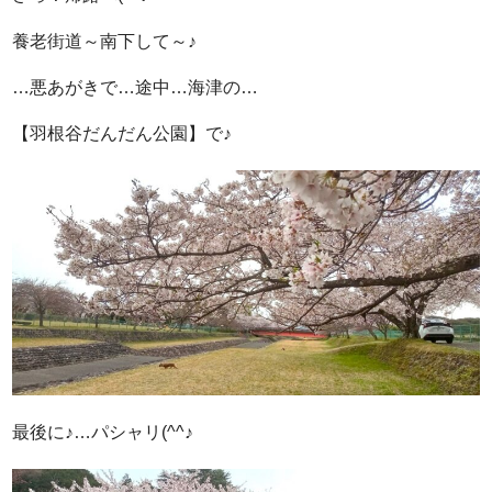
養老街道～南下して～♪
…悪あがきで…途中…海津の…
【羽根谷だんだん公園】で♪
最後に♪…パシャリ(^^♪