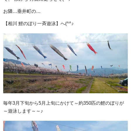
お隣…垂井町の…
【相川 鯉のぼり一斉遊泳】へ(^^♪
毎年3月下旬から5月上旬にかけて～約350匹の鯉のぼりが
～遊泳します～～♪