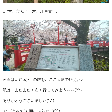
…“右、京みち 左、江戸道”…
芭蕉は…約5か月の旅を…ここ大垣で終えた♪
私は…まだまだ！次！行ってみよう～～(^^♪
ありがとうございました(^.^)
で、“京みち”方面に走らせて(^^♪