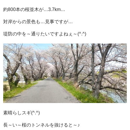
約800本の桜並木が…3.7km…
対岸からの景色も…見事ですが…
堤防の中を～通りたいですよねぇ～(^.^)
素晴らしスギ(^.^)
長～い～桜のトンネルを抜けると～♪