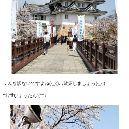
…んな訳ないですよね(-_-;)…散策しましょっ(-_-;)
“出世ひょうたん”(^^♪