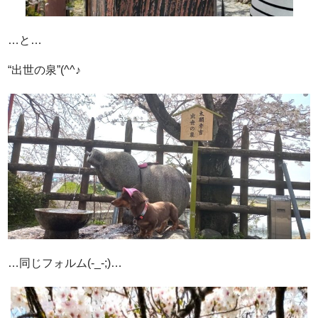
…と…
“出世の泉”(^^♪
…同じフォルム(-_-;)…