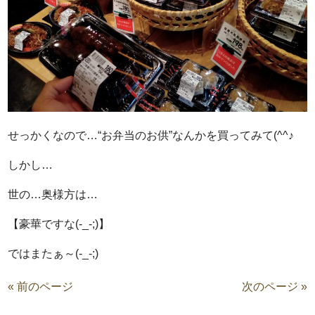
せっかくなので…“お弁当のお供”なんかを買ってみて(^^♪
しかし…
世の…奥様方は…
【豪華ですな(-_-;)】
ではまたぁ～(-_-;)
« 前のページ
次のページ »