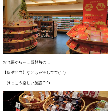
お惣菜から～…観覧時の…
【折詰弁当】なども充実してて(^.^)
…けっこう楽しい施設(^.^)…