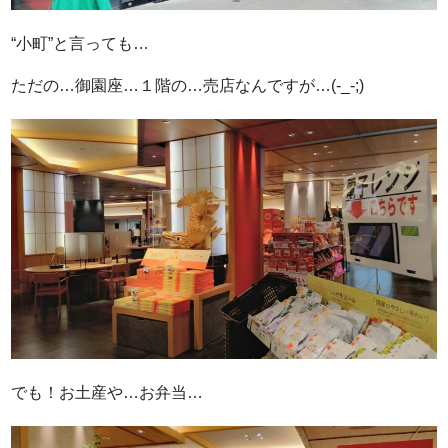
“小町”と言っても…
ただの…御園座…１階の…売店なんですが…(-_-;)
でも！お土産や…お弁当…