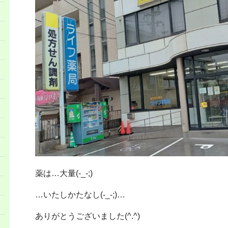
薬は…大量(-_-;)
…いたしかたなし(-_-;)…
ありがとうございました(^.^)