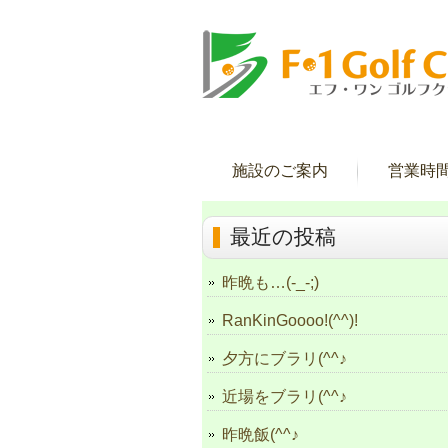
施設のご案内
営業時
最近の投稿
昨晩も…(-_-;)
RanKinGoooo!(^^)!
夕方にブラリ(^^♪
近場をブラリ(^^♪
昨晩飯(^^♪