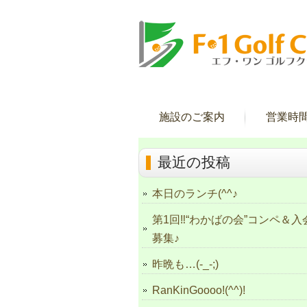
施設のご案内
営業時
最近の投稿
本日のランチ(^^♪
第1回‼“わかばの会”コンペ＆入
募集♪
昨晩も…(-_-;)
RanKinGoooo!(^^)!