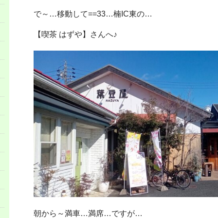
で～…移動して==33…楠IC東の…
【喫茶 はずや】さんへ♪
朝から～満車…満席…ですが…