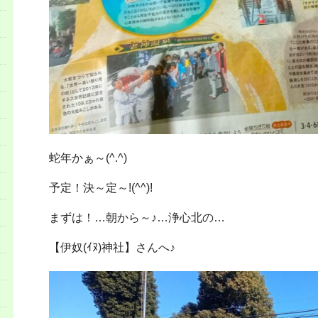
蛇年かぁ～(^.^)
予定！決～定～!(^^)!
まずは！…朝から～♪…浄心北の…
【伊奴(ｲﾇ)神社】さんへ♪