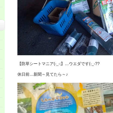
【防草シートマニア(-_-;】…ウエダです(-_-??
休日前…新聞～見てたら～♪