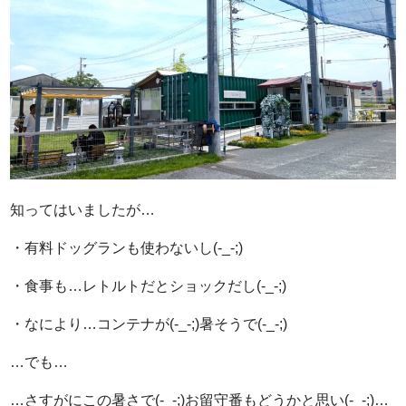
知ってはいましたが…
・有料ドッグランも使わないし(-_-;)
・食事も…レトルトだとショックだし(-_-;)
・なにより…コンテナが(-_-;)暑そうで(-_-;)
…でも…
…さすがにこの暑さで(-_-;)お留守番もどうかと思い(-_-;)…