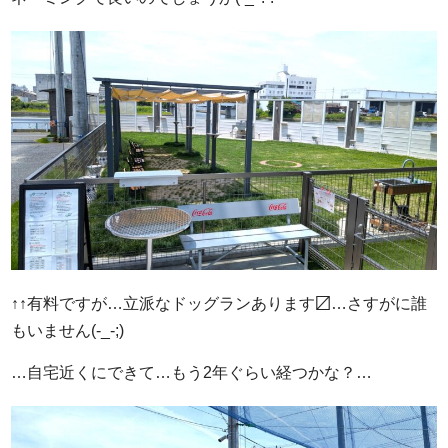
↑↑有料ですが…立派なドッグランあります〼…さすがに誰
もいません(-_-;)
…自宅近くにできて…もう2年ぐらい経つかな？…