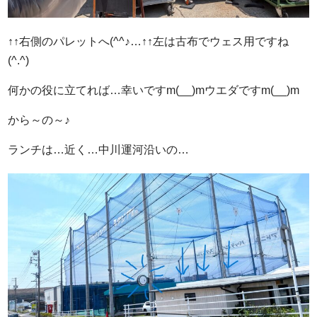
↑↑右側のパレットへ(^^♪…↑↑左は古布でウェス用ですね
(^.^)
何かの役に立てれば…幸いですm(__)mウエダですm(__)m
から～の～♪
ランチは…近く…中川運河沿いの…