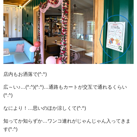
店内もお洒落で(^.^)
広～い♪…(^.^)(^.^)…通路もカートが交互で通れるくらい
(^.^)
なにより！…思いのほか涼しくて(^.^)
知ってか知らずか…ワンコ連れがじゃんじゃん入ってきま
す(^.^)