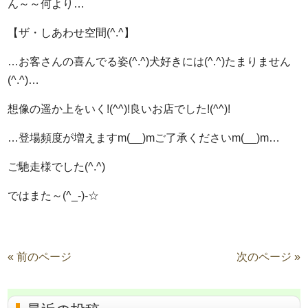
ん～～何より…
【ザ・しあわせ空間(^.^】
…お客さんの喜んでる姿(^.^)犬好きには(^.^)たまりません
(^.^)…
想像の遥か上をいく!(^^)!良いお店でした!(^^)!
…登場頻度が増えますm(__)mご了承くださいm(__)m…
ご馳走様でした(^.^)
ではまた～(^_-)-☆
« 前のページ
次のページ »