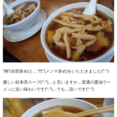
“桐”(全部多め)と…“竹”(メンマ多め)をいただきました(^.^)
優しい好来系スープ(^.^)…と言いますか…普通の醤油ラー
メンに近い味わいです(^.^)…でも…旨いです(^.^)