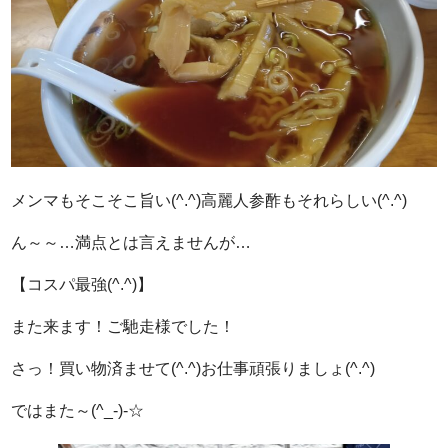
メンマもそこそこ旨い(^.^)高麗人参酢もそれらしい(^.^)
ん～～…満点とは言えませんが…
【コスパ最強(^.^)】
また来ます！ご馳走様でした！
さっ！買い物済ませて(^.^)お仕事頑張りましょ(^.^)
ではまた～(^_-)-☆