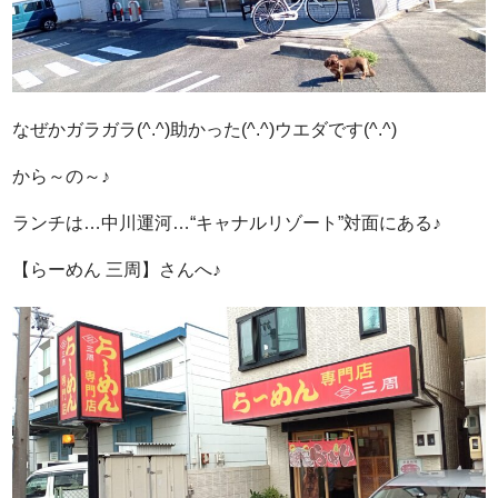
なぜかガラガラ(^.^)助かった(^.^)ウエダです(^.^)
から～の～♪
ランチは…中川運河…“キャナルリゾート”対面にある♪
【らーめん 三周】さんへ♪