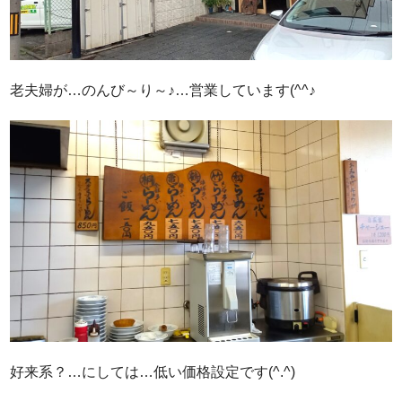
老夫婦が…のんび～り～♪…営業しています(^^♪
好来系？…にしては…低い価格設定です(^.^)