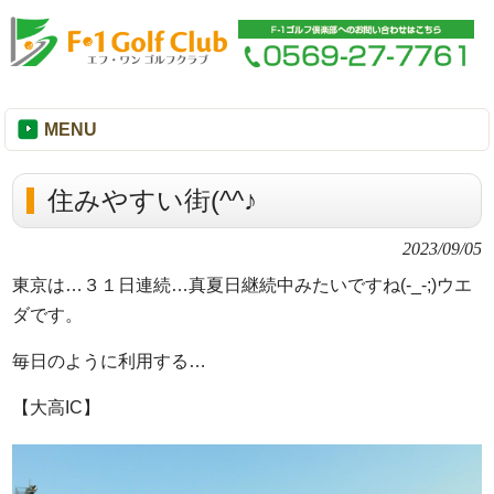
MENU
住みやすい街(^^♪
2023/09/05
東京は…３１日連続…真夏日継続中みたいですね(-_-;)ウエ
ダです。
毎日のように利用する…
【大高IC】