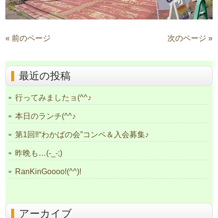
« 前のページ
次のページ »
最近の投稿
行ってみましたョ(^^♪
本日のランチ(^^♪
第1回‼“わかばの会”コンペ＆入会募集♪
昨晩も…(-_-;)
RanKinGoooo!(^^)!
アーカイブ