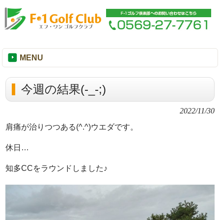
MENU
今週の結果(-_-;)
2022/11/30
肩痛が治りつつある(^.^)ウエダです。
休日…
知多CCをラウンドしました♪