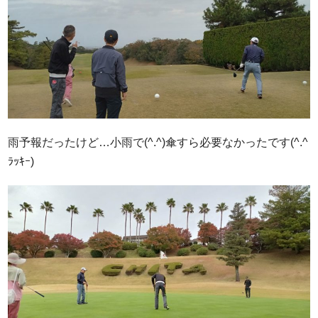
雨予報だったけど…小雨で(^.^)傘すら必要なかったです(^.^
ﾗｯｷｰ)