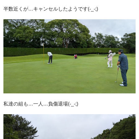
半数近くが…キャンセルしたようです(-_-;)
私達の組も…一人…負傷退場(-_-;)