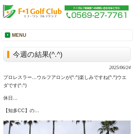
MENU
今週の結果(^.^)
2025/06/24
プロレスラー…ウルフアロンが(^.^)楽しみですね(^.^)ウエ
ダです(^.^)
休日…
【知多CC】の…