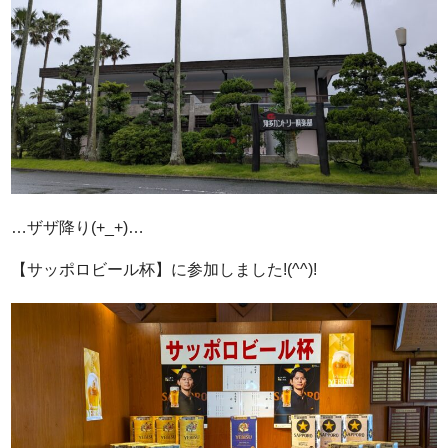
…ザザ降り(+_+)…
【サッポロビール杯】に参加しました!(^^)!