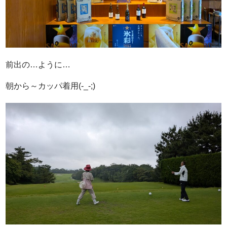
前出の…ように…
朝から～カッパ着用(-_-;)