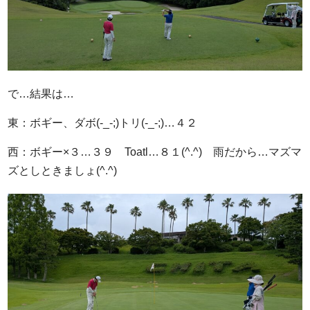
で…結果は…
東：ボギー、ダボ(-_-;)トリ(-_-;)…４２
西：ボギー×３…３９ Toatl…８１(^.^) 雨だから…マズマ
ズとしときましょ(^.^)