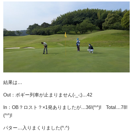
結果は…
Out：ボギー列車が止まりません(-_-;)…42
In：OB？ロスト？×1発ありましたが…36!(^^)! Total…78!
(^^)!
パター…入りまくりました(^.^)