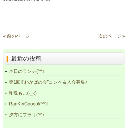
« 前のページ
次のページ »
最近の投稿
本日のランチ(^^♪
第1回‼“わかばの会”コンペ＆入会募集♪
昨晩も…(-_-;)
RanKinGoooo!(^^)!
夕方にブラリ(^^♪