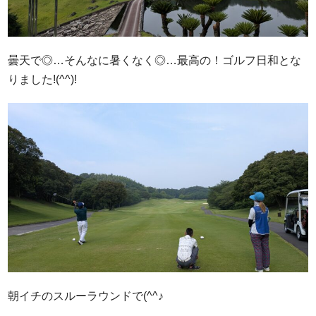
曇天で◎…そんなに暑くなく◎…最高の！ゴルフ日和とな
りました!(^^)!
朝イチのスルーラウンドで(^^♪