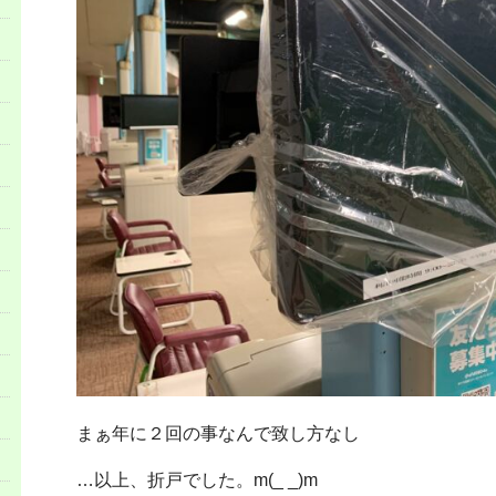
まぁ年に２回の事なんで致し方なし
…以上、折戸でした。m(_ _)m