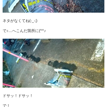
ネタがなくてね(-_-;)
で♪…へこんだ箇所に(^^♪
ドサッ！ドサッ！
で！