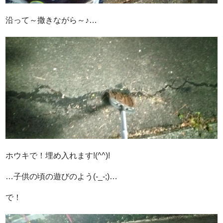
沿って～撒きながら～♪…
ホウキで！埋め入れます!(^^)!
…子供の頃の遊びのよう(-_-;)…
で！