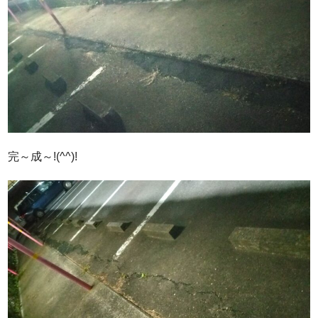
完～成～!(^^)!