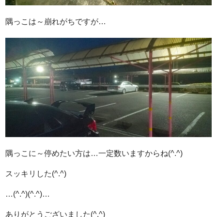
隅っこは～崩れがちですが…
隅っこに～停めたい方は…一定数いますからね(^.^)
スッキリした(^.^)
…(^.^)(^.^)…
ありがとうございました(^.^)