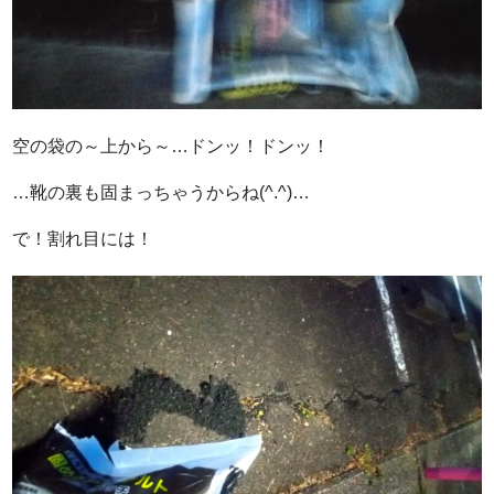
空の袋の～上から～…ドンッ！ドンッ！
…靴の裏も固まっちゃうからね(^.^)…
で！割れ目には！