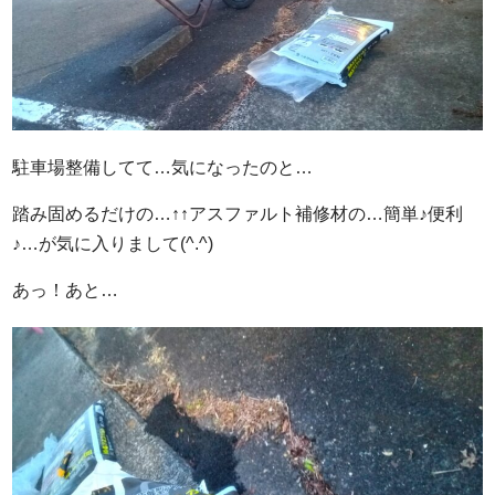
駐車場整備してて…気になったのと…
踏み固めるだけの…↑↑アスファルト補修材の…簡単♪便利
♪…が気に入りまして(^.^)
あっ！あと…