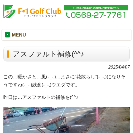
MENU
アスファルト補修(^^♪
2025/04/07
この…暖かさと…風(-_-;)…まさに“花散らし”(-_-;)になりそ
うですね(-_-;)残念(-_-;)ウエダです。
昨日は…アスファルトの補修を(^^♪