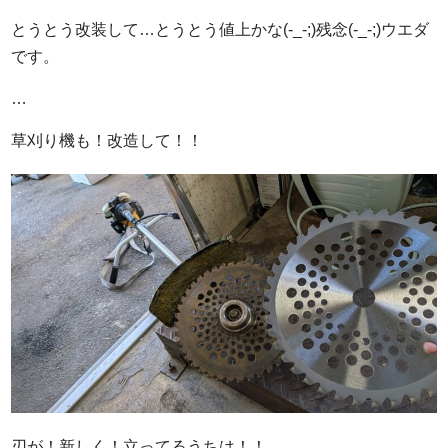
とうとう改装して…とうとう値上かな(-_-;)残念(-_-;)ウエダ
です。
…
草刈り機も！改造して！！
刃が！新しく！立ってるうちは！！