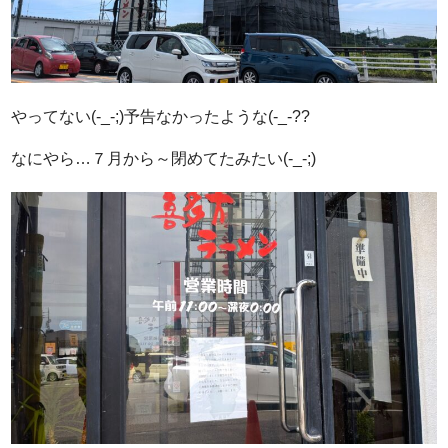
やってない(-_-;)予告なかったような(-_-??
なにやら…７月から～閉めてたみたい(-_-;)