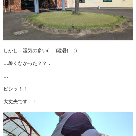
しかし…湿気の多い(-_-;)猛暑(-_-;)
…暑くなかった？？…
…
ビシッ！！
大丈夫です！！