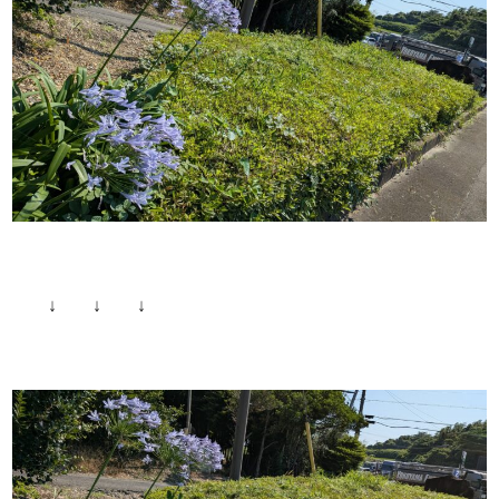
↓ ↓ ↓