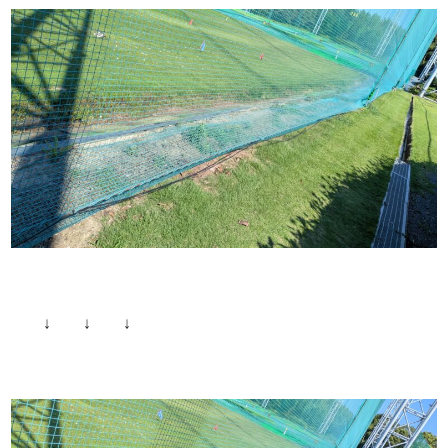
↓ ↓ ↓