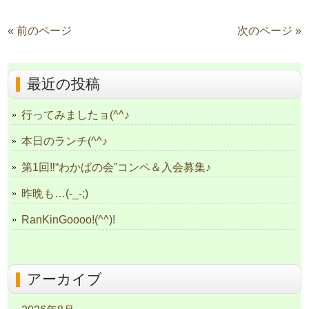
« 前のページ
次のページ »
最近の投稿
行ってみましたョ(^^♪
本日のランチ(^^♪
第1回‼“わかばの会”コンペ＆入会募集♪
昨晩も…(-_-;)
RanKinGoooo!(^^)!
アーカイブ