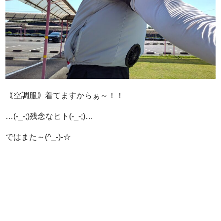
｟空調服｠着てますからぁ～！！
…(-_-;)残念なヒト(-_-;)…
ではまた～(^_-)-☆